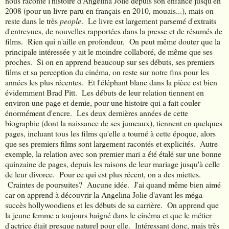
nous raconte l'histoire d'Angelina Jolie depuis son enfance jusqu'en
2008 (pour un livre paru en français en 2010, mouais...), mais on
reste dans le très
people
. Le livre est largement parsemé d'extraits
d'entrevues, de nouvelles rapportées dans la presse et de résumés de
films. Rien qui n'aille en profondeur. On peut même douter que la
principale intéressée y ait le moindre collaboré, de même que ses
proches. Si on en apprend beaucoup sur ses débuts, ses premiers
films et sa perception du cinéma, on reste sur notre fins pour les
années les plus récentes. Et l'éléphant blanc dans la pièce est bien
évidemment Brad Pitt. Les débuts de leur relation tiennent en
environ une page et demie, pour une histoire qui a fait couler
énormément d'encre. Les deux dernières années de cette
biographie (dont la naissance de ses jumeaux), tiennent en quelques
pages, incluant tous les films qu'elle a tourné à cette époque, alors
que ses premiers films sont largement racontés et explicités. Autre
exemple, la relation avec son premier mari a été étalé sur une bonne
quinzaine de pages, depuis les raisons de leur mariage jusqu'à celle
de leur divorce. Pour ce qui est plus récent, on a des miettes.
Craintes de poursuites? Aucune idée. J'ai quand même bien aimé
car on apprend à découvrir la Angelina Jolie d'avant les méga-
succès hollywoodiens et les débuts de sa carrière. On apprend que
la jeune femme a toujours baigné dans le cinéma et que le métier
d'actrice était presque naturel pour elle. Intéressant donc, mais très